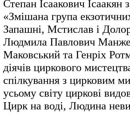
Степан Ісаакович Ісаакян 
«Змішана група екзотични
Запашні, Мстислав і Долор
Людмила Павлович Манжел
Маковський та Генріх Ротм
діячів циркового мистецтва
спілкування з цирковим м
усьому світу циркові видо
Цирк на воді, Людина нев